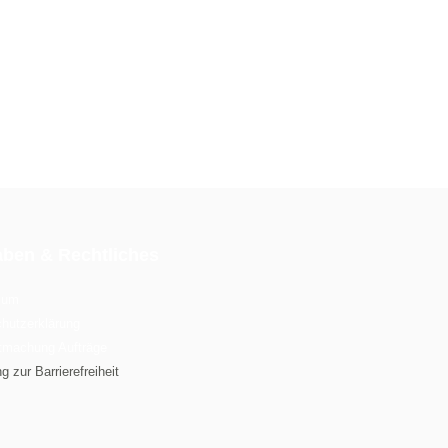
aben & Rechtliches
sum
hutzerklärung
tmachung Aufträge
g zur Barrierefreiheit