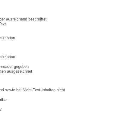
oder ausreichend beschriftet
Text
skription
skription
eenreader gegeben
buten ausgezeichnet
nd sowie bei Nicht-Text-Inhalten nicht
htbar
ar