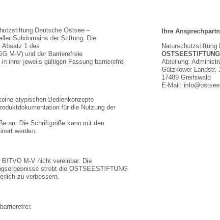
rschutzstiftung Deutsche Ostsee –
Ihre Ansprechpartn
ler Subdomains der Stiftung. Die
 Absatz 1 des
Naturschutzstiftung
 M-V) und der Barrierefreie
OSTSEESTIFTUNG
ihrer jeweils gültigen Fassung barrierefrei
Abteilung: Administr
Gützkower Landstr. 
17489 Greifswald
E-Mail: info@ostsees
 keine atypischen Bedienkonzepte
Produktdokumentation für die Nutzung der
ße an. Die Schriftgröße kann mit den
inert werden.
 BITVO M-V nicht vereinbar. Die
rüfungsergebnisse strebt die OSTSEESTIFTUNG
ierlich zu verbessern.
arrierefrei: