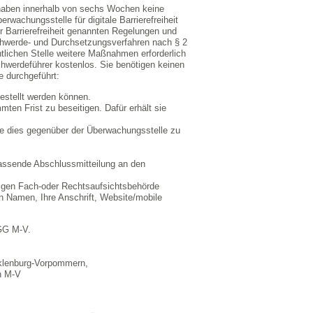
e haben innerhalb von sechs Wochen keine
rwachungsstelle für digitale Barrierefreiheit
ur Barrierefreiheit genannten Regelungen und
chwerde- und Durchsetzungsverfahren nach § 2
ntlichen Stelle weitere Maßnahmen erforderlich
hwerdeführer kostenlos. Sie benötigen keinen
 durchgeführt:
gestellt werden können.
mmten Frist zu beseitigen. Dafür erhält sie
ie dies gegenüber der Überwachungsstelle zu
ssende Abschlussmitteilung an den
ndigen Fach-oder Rechtsaufsichtsbehörde
en Namen, Ihre Anschrift, Website/mobile
BGG M-V.
cklenburg-Vorpommern,
en M-V