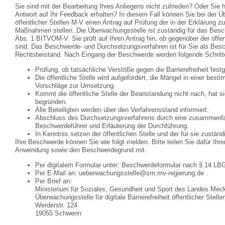
Sie sind mit der Bearbeitung Ihres Anliegens nicht zufrieden? Oder Si
Antwort auf Ihr Feedback erhalten? In diesem Fall können Sie bei der Übe
öffentlicher Stellen M-V einen Antrag auf Prüfung der in der Erklärung z
Maßnahmen stellen. Die Überwachungsstelle ist zuständig für das Bes
Abs. 1 BITVOM-V. Sie prüft auf Ihren Antrag hin, ob gegenüber der öffe
sind. Das Beschwerde- und Durchsetzungsverfahren ist für Sie als Besc
Rechtsbeistand. Nach Eingang der Beschwerde werden folgende Schritte
Prüfung, ob tatsächliche Verstöße gegen die Barrierefreiheit fest
Die öffentliche Stelle wird aufgefordert, die Mängel in einer besti
Vorschläge zur Umsetzung.
Kommt die öffentliche Stelle der Beanstandung nicht nach, hat s
begründen.
Alle Beteiligten werden über den Verfahrensstand informiert.
Abschluss des Durchsetzungsverfahrens durch eine zusammenfa
Beschwerdeführer und Erläuterung der Durchführung.
In Kenntnis setzen der öffentlichen Stelle und der für sie zustä
Ihre Beschwerde können Sie wie folgt melden. Bitte teilen Sie dafür Ihr
Anwendung sowie den Beschwerdegrund mit.
Per digitalem Formular unter: Beschwerdeformular nach § 14 L
Per E-Mail an: ueberwachungsstelle@sm.mv-regierung.de .
Per Brief an:
Ministerium für Soziales, Gesundheit und Sport des Landes Me
Überwachungsstelle für digitale Barrierefreiheit öffentlicher Stell
Werderstr. 124
19055 Schwerin