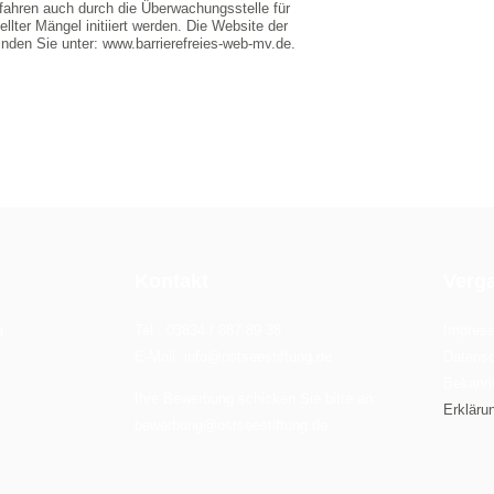
hren auch durch die Überwachungsstelle für
tellter Mängel initiiert werden. Die Website der
 finden Sie unter: www.barrierefreies-web-mv.de.
Kontakt
Verg
a
Tel.: 03834 / 887 89 38
Impres
E-Mail: info@ostseestiftung.de
Datensc
Bekann
Ihre Bewerbung schicken Sie bitte an:
Erklärun
bewerbung@ostseestiftung.de