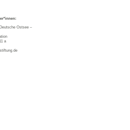
er*innen:
 Deutsche Ostsee –
ation
11 a
tiftung.de