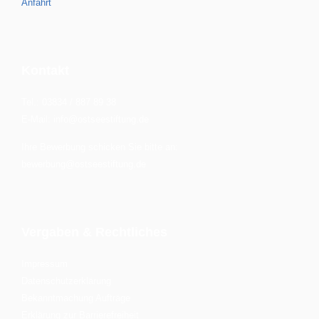
Anfahrt
Kontakt
Tel.: 03834 / 887 89 38
E-Mail: info@ostseestiftung.de
Ihre Bewerbung schicken Sie bitte an:
bewerbung@ostseestiftung.de
Vergaben & Rechtliches
Impressum
Datenschutzerklärung
Bekanntmachung Aufträge
Erklärung zur Barrierefreiheit