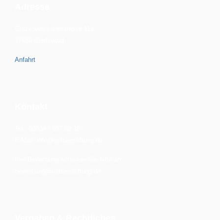
Adresse
Gützkower Landstrasse 11a
17489 Greifswald
Anfahrt
Kontakt
Tel.: 03834 / 887 89 38
E-Mail: info@ostseestiftung.de
Ihre Bewerbung schicken Sie bitte an:
bewerbung@ostseestiftung.de
Vergaben & Rechtliches