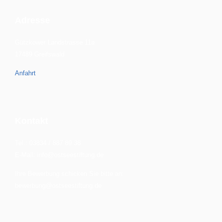
Adresse
Gützkower Landstrasse 11a
17489 Greifswald
Anfahrt
Kontakt
Tel.: 03834 / 887 89 38
E-Mail: info@ostseestiftung.de
Ihre Bewerbung schicken Sie bitte an:
bewerbung@ostseestiftung.de