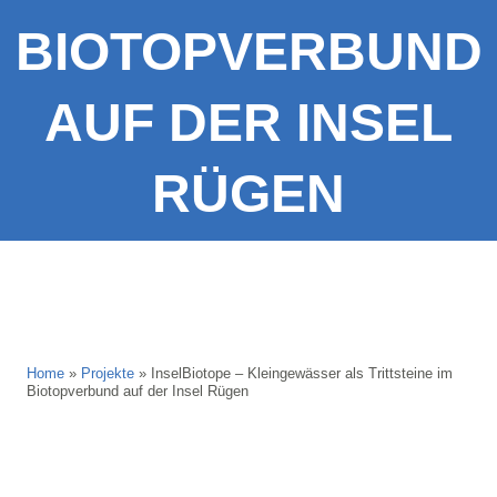
BIOTOPVERBUND
AUF DER INSEL
RÜGEN
Home
»
Projekte
»
InselBiotope – Kleingewässer als Trittsteine im
Biotopverbund auf der Insel Rügen