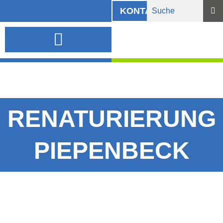
KONTAKT
INFORMATIONSMATERIAL UND DOWNLOADS
RENATURIERUNG
PIEPENBECK