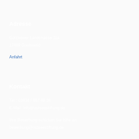
Adresse
Gützkower Landstrasse 11a
17489 Greifswald
Anfahrt
Kontakt
Tel.: 03834 / 887 89 38
E-Mail: info@ostseestiftung.de
Ihre Bewerbung schicken Sie bitte an:
bewerbung@ostseestiftung.de