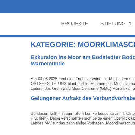
PROJEKTE
STIFTUNG
KATEGORIE:
MOORKLIMASC
Exkursion ins Moor am Bodstedter Bodde
Warnemünde
Am 04.06.2025 fand eine Fachexkursion mit Mitgliedern de
OSTSEESTIFTUNG plant dort im Rahmen des Modellvorhaben
Leiterin des Greifswald Moor Centrums (GMC) Franziska T
Gelungener Auftakt des Verbundvorhab
Bundesumweltministerin Steffi Lemke besuchte am 4. Oktob
Pruchten). Dabei verschafften sich beide einen Überblick
Landes M-V für das zehnjährige Vorhaben „Moorklimaschut