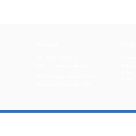
Kontakt
Verg
a
Tel.: 03834 / 887 89 38
Impres
E-Mail: info@ostseestiftung.de
Datensc
Bekann
Ihre Bewerbung schicken Sie bitte an:
Erklärun
bewerbung@ostseestiftung.de