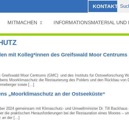
KONTAKT
MITMACHEN
INFORMATIONSMATERIAL UND
HUTZ
n mit Kolleg*innen des Greifswald Moor Centrums u
s Greifswald Moor Centrums (GMC) und des Instituts für Ostseeforschung Wa
s Moorklimaschutz die Restaurierung des Polders und den Rückbau von De
anneberger sowie […]
ens „Moorklimaschutz an der Ostseeküste“
er 2024 gemeinsam mit Klimaschutz- und Umweltminister Dr. Till Backhaus di
 über die praktischen Herausforderungen bei der Restauration eines Moores 
z an der […]