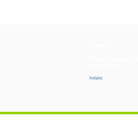
Adresse
Gützkower Landstrasse 11
17489 Greifswald
Anfahrt