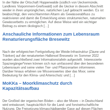
In der Nähe der Ortschaft Hoppenwalde (südlich von Ueckermünde,
Landkreis Vorpommern-Greifswald) soll die Uecker in diesem Abschnitt
wieder in ihren ursprünglichen, natürlichen Lauf gebracht werden. Es ist
beabsichtigt, den verschlammten Altarm als Gewässerabfluss zu
reaktivieren und damit die Entwicklung eines strukturreichen, naturnahen
Gewässerbetts zu ermöglichen. Auf diese Weise wird ein wichtiger
Beitrag zu einem ökologisch […]
Anschauliche Informationen zum Lebensraum
Renaturierungsfläche Bresewitz
Nach der erfolgreichen Fertigstellung der Weide-Infrastruktur (Zäune und
Tränken) auf der renaturierten Halbinsel Bresewitz im Sommer 2022
wurden abschließend zwei Informationstafeln aufgestellt. Interessierte
Spaziergänger*innen können sich nun umfassend über den besonderen
Lebensraum und seine vielen Tier- und Pflanzenarten informieren.
Darüber hinaus erfahren sie Wissenswertes über das Moor, seine
Bedeutung für den Klima- und Artenschutz und […]
MoKKa – Moorklimaschutz durch
Kapazitätsaufbau
Der Großteil der organischen Böden – also der Moore – in Deutschland
wird entwässert, hauptsächlich für die Land- und forstwirtschaftliche
Nutzung. Die Freisetzung klimaschädigender Gase auf diesen Flächen