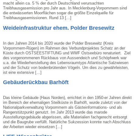
macht allein ca. 5 % der durch Deutschland verursachten
Treibhausgasemission pro Jahr aus. In Mecklenburg-Vorpommern sind
die entwässerten Moorflächen sogar die größte Einzelquelle für
Treibhausgasemissionen. Rund 13 […]
Weideinfrastruktur ehem. Polder Bresewitz
In den Jahren 2014 bis 2020 wurde der Polder Bresewitz (Kreis
Vorpommern-Rügen) im Rahmen des Verbundprojektes Schatz an der
Küste durch OSTSEESTIFTUNG und WWF Ostseebüro renaturiert. Ziel
des vorgenommenen Rückbaus von Aussendeich und Schöpfwerk war
u.a. die Wiederherstellung des Lebensraumtyps Atlantische Salzwiesen
und der Schutz von bodenbrütenden Vögeln. Um dies zu gewährleisten,
ist eine extensive […]
Gebäuderückbau Barhöft
Das kleine Gebäude (Haus Norden), errichtet in den 1950-er Jahren direkt
im Bereich der ehemaligen Steilküste in Barhöft, wurde zuletzt von der
Nationalparkverwaltung Vorpommern als Gästeinformations- und als
Rangerstützpunkt genutzt. Im Jahr 2013 wurde das marode
Ausstellungsgebäude abgerissen, alle Materialien fachgerecht entsorgt
und die Baugrube verfüllt. Natürliche Sukzession konnte nach Abschluss
der Arbeiten wieder einsetzen […]