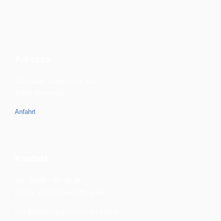
Adresse
Gützkower Landstrasse 11a
17489 Greifswald
Anfahrt
Kontakt
Tel.: 03834 / 887 89 38
E-Mail: info@ostseestiftung.de
Ihre Bewerbung schicken Sie bitte an: