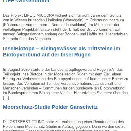
LIFE-Wiesenbrüter
Das Projekt LIFE LIMICODRA widmet sich für acht Jahre dem Schutz
von in Wiesen brütenden Limikolen (Watvögeln) im Odermündungsraum
(Küstenraum Vorpommern – Nordostdeutschland). Im Mittelpunkt der
vielfältigen Projektaktivitäten steht der Erhalt der Brutvorkommen auf
nassen Salzgrasländern entlang der Bodden- und Haffküste. Hier erfahren
Sie mehr über das Vorhaben.
InselBiotope – Kleingewässer als Trittsteine im
Biotopverbund auf der Insel Rügen
Im August 2020 startete der Landschaftspflegeverband Rügen e.V. das
Teilprojekt InselBiotope in der Modellregion Rügen mit dem Ziel, einen
Beitrag zur Verbesserung des Biotopverbundes auf kommunaler Ebene zu
leisten. Das Vorhaben ist Teil des Verbundvorhabens „Landschaft und
Menschen verbinden – Kommunen für den bundesweiten Biotopverbund“
im Bundesprogramm Biologische Vielfalt. Hier erfahren Sie mehr über das
[…]
Moorschutz-Studie Polder Ganschvitz
Die OSTSEESTIFTUNG hatte zur Vorbereitung einer Renaturierung des
Polders eine Moorschutz-Studie in Auftrag gegeben. Darin wurden die zur